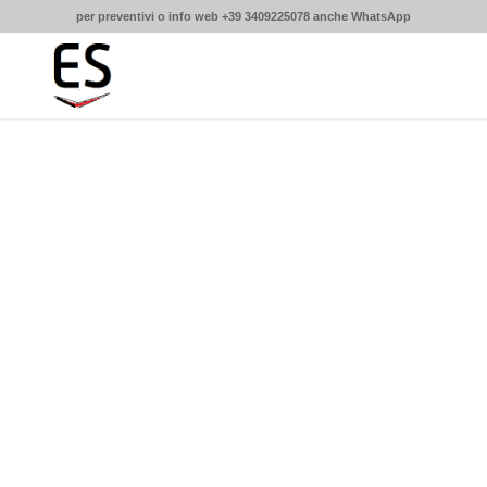
per preventivi o info web +39 3409225078 anche WhatsApp