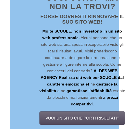
NON LA TROVI?
FORSE DOVRESTI RINNOVARE IL
SUO SITO WEB!
Molte SCUOLE, non investono in un sito
web professionale.
Alcuni pensano che un
sito web sia una spesa irrecuperabile visto gli
scarsi risultati avuti. Molti preferiscono
continuare a delegare la loro creazione e
gestione a figure interne alla scuola. Come
convincerli del contrario?
ALDES WEB
AGENCY Realizza siti web per SCUOLE dal
carattere emozionale!
ne
gestisce la
visibilità
e ne
garantisce l’affidabilità
esente
da blocchi e malfunzionamenti
a prezzi
competitivi
.
VUOI UN SITO CHE PORTI RISULTATI?