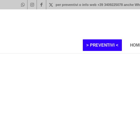
per preventivi o info web +39 3409225078 anche W
> PREVENTIVI <
HOM