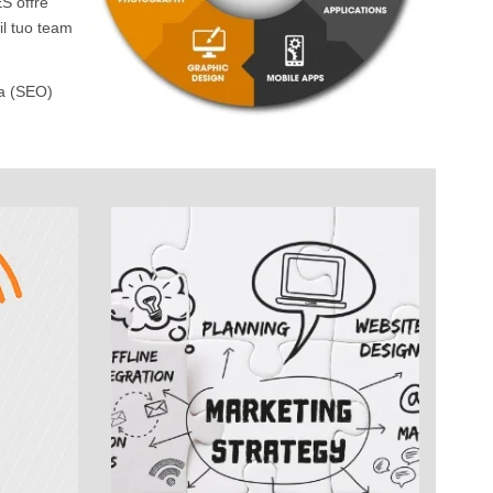
ES offre
il tuo team
ca (SEO)