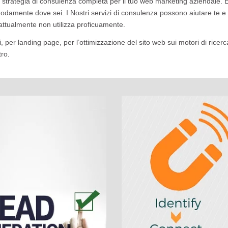
na strategia di consulenza completa per il tuo web marketing aziendale. 
damente dove sei. I Nostri servizi di consulenza possono aiutare te e 
a attualmente non utilizza proficuamente.
i, per landing page, per l’ottimizzazione del sito web sui motori di ricer
tro
.