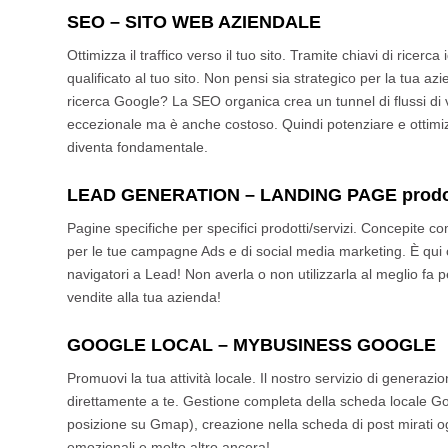
SEO – SITO WEB AZIENDALE
Ottimizza il traffico verso il tuo sito. Tramite chiavi di ricerc
qualificato al tuo sito. Non pensi sia strategico per la tua a
ricerca Google? La SEO organica crea un tunnel di flussi di 
eccezionale ma è anche costoso. Quindi potenziare e ottimiz
diventa fondamentale.
LEAD GENERATION – LANDING PAGE prodo
Pagine specifiche per specifici prodotti/servizi. Concepite c
per le tue campagne Ads e di social media marketing. È qui
navigatori a Lead! Non averla o non utilizzarla al meglio fa p
vendite alla tua azienda!
GOOGLE LOCAL – MYBUSINESS GOOGLE
Promuovi la tua attività locale. Il nostro servizio di generazio
direttamente a te. Gestione completa della scheda locale Go
posizione su Gmap), creazione nella scheda di post mirati ogn
emozionali e molto altro ancora!