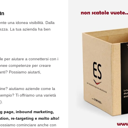
In
te una idonea visibilità. Dalla
tezza. La tua azienda ha ben
le per aiutare a connettersi con i
 idonee competenze per creare
ti? Possiamo aiutarti,
nline? aiutiamo aziende come la
sempio? Ti offriamo una varietà
).
ding page, inbound marketing,
on, re-targeting e molto alto!
 possiamo cominciare anche con