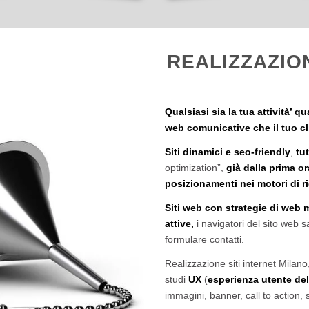
REALIZZAZIO
Qualsiasi sia la tua attività’ q
web comunicative che il tuo cli
Siti dinamici e seo-friendly
,
tu
optimization”,
già dalla prima or
posizionamenti nei motori di 
Siti web con strategie di web
attive,
i navigatori del sito web s
formulare contatti.
Realizzazione siti internet Milan
studi
UX
(
esperienza utente del
immagini, banner, call to action, s