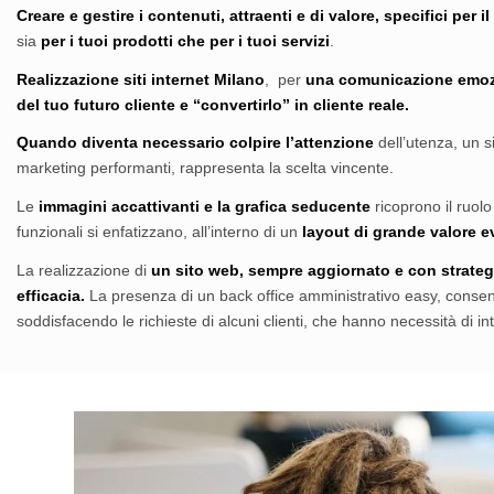
Creare e gestire i contenuti,
attraenti e di valore, specifici per i
sia
per i tuoi prodotti che per i tuoi servizi
.
Realizzazione siti internet Milano
, per
una comunicazione emoz
del tuo futuro cliente e “convertirlo” in cliente reale.
Quando diventa necessario colpire l’attenzione
dell’utenza, un s
marketing performanti, rappresenta la scelta vincente.
Le
immagini accattivanti e la grafica seducente
ricoprono il ruolo
funzionali si enfatizzano, all’interno di un
layout di grande valore e
La realizzazione di
un sito web, sempre aggiornato e con strateg
efficacia.
La presenza di un back office amministrativo easy, conse
soddisfacendo le richieste di alcuni clienti, che hanno necessità di in