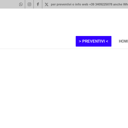
per preventivi o info web +39 3409225078 anche W
> PREVENTIVI <
HOM