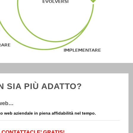
N SIA PIÙ ADATTO?
o web…
to web aziendale in piena affidabilità nel tempo.
 CONTATTACI E’ GRATIS!