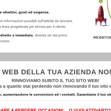
 obiettivi, gusti ed esigenze.
i informazioni possibili sull’attività da lanciare,
a linea progettuale più idonea per il cliente.
diretto e immediato
, diventa sin dal primo
ccesso.
O WEB DELLA TUA AZIENDA NO
RINNOVIAMO SUBITO IL TUO SITO WEB!
 a quanto stai perdendo non rinnovando il tuo sit
le, aumentandone le conversioni ed i contatti. Garantiamo il tu
o si
ARE A PERDERE OCCASIONI… O VUOI ATTIVARTI?