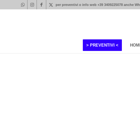
per preventivi o info web +39 3409225078 anche W
> PREVENTIVI <
HOM