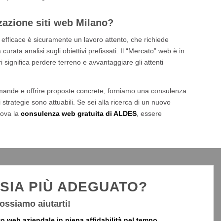
zazione siti web Milano?
efficace è sicuramente un lavoro attento, che richiede
urata analisi sugli obiettivi prefissati. Il “Mercato” web è in
 significa perdere terreno e avvantaggiare gli attenti
omande e offrire proposte concrete, forniamo una consulenza
strategie sono attuabili. Se sei alla ricerca di un nuovo
rova la
consulenza web gratuita di ALDES
, essere
 SIA PIÙ ADEGUATO?
ossiamo aiutarti!
to web aziendale in piena affidabilità nel tempo.