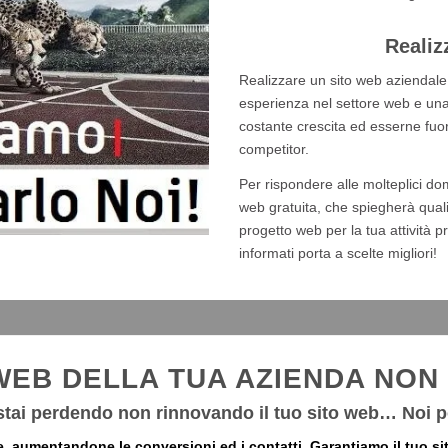
Realiz
Realizzare un sito web aziendale 
esperienza nel settore web e una c
costante crescita ed esserne fuori
competitor.
Per rispondere alle molteplici d
web gratuita, che spiegherà quali 
progetto web per la tua attività p
informati porta a scelte migliori!
 WEB DELLA TUA AZIENDA NON
tai perdendo non rinnovando il tuo sito web… Noi p
le, aumentandone le conversioni ed i contatti. Garantiamo il tu
o si