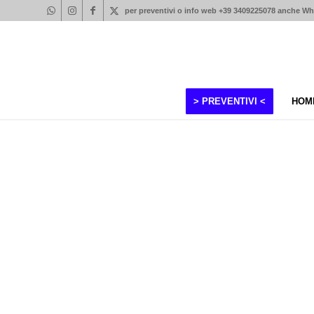
per preventivi o info web +39 3409225078 anche W
> PREVENTIVI <
HOM