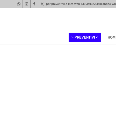
per preventivi o info web +39 3409225078 anche W
> PREVENTIVI <
HOM